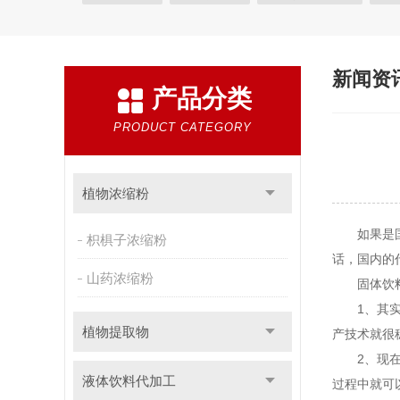
沙棘提取物
人参提取物
液体饮料OEM
枸杞
新闻资
产品分类
PRODUCT CATEGORY
植物浓缩粉
如果是国
枳椇子浓缩粉
话，国内的
山药浓缩粉
固体饮料
1、其实大
植物提取物
产技术就很
2、现在不
液体饮料代加工
过程中就可