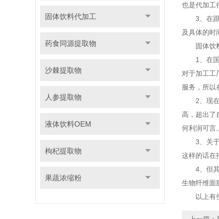
也是代加工
固体饮料代加工
3、在跟代
及具体的时
药食同源提取物
固体饮料
1、在国内
沙棘提取物
对于加工工
服务，所以
人参提取物
2、现在很
高，超出了
液体饮料OEM
何利润可言
3、关于压
枸杞提取物
这样的话在
4、但其实
果蔬浓缩粉
生物纤维面
以上有便是