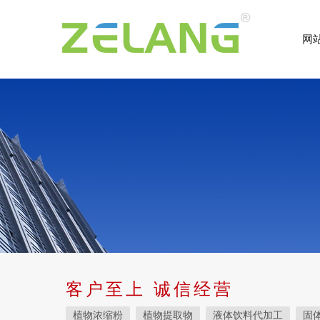
网
客户至上 诚信经营
植物浓缩粉
植物提取物
液体饮料代加工
固