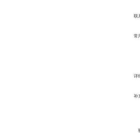
联
常
详
补