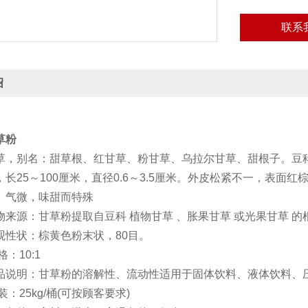
联系
绍
草
粉
别名：甜草根、红甘草、粉甘草、乌拉尔甘草、甜根子。豆科
，长25～100厘米，直径0.6～3.5厘米。外皮松紧不一，表
。气微，味甜而特殊
源：甘草粉提取自豆科 植物甘草 、胀果甘草 或光果甘草 的根
状：棕黄色粉末状，80目。
：10:1
明：甘草粉的溶解性、流动性适用于固体饮料、液体饮料、
25kg/桶(可按顾客要求)