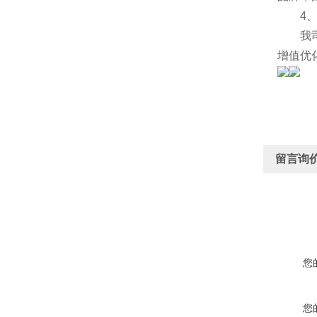
4、
我司的
增值优
留言询
您
您