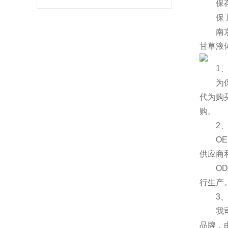
保存条
保 质
南京泽
甘草液
1、所
为保证
代为购
购。
2、
OEM
供应商
ODM
行生产
3、
我司现
品牌，