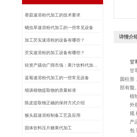
香菇速溶粉代加工的技术要求
蛹虫草速溶粉代加工的一些常见设备
详情介
加工芡实速溶粉的设备有哪些？
芡实速溶粉的加工设备有哪些？
甘
轻资产撬动广阔市场：果汁饮料代加工行业发展与价值解析
甘草，
蓝莓速溶粉代加工的一些常见设备
圆柱形
部有髓
细谈植物提取物的质量标准
植物来
陈皮提取物正确的保持方式介绍
外观性
规 格
猴头菇速溶粉制备工艺及应用
产品说
固体饮料压片糖果代加工
包 装：