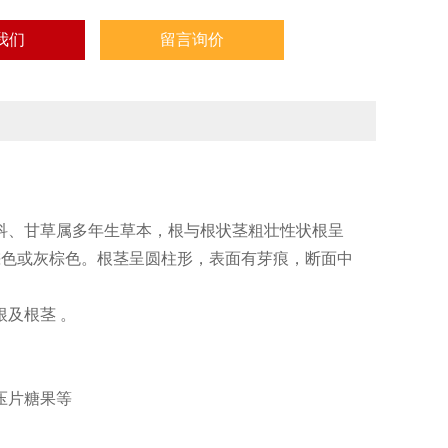
我们
留言询价
、甘草属多年生草本，根与根状茎粗壮性状根呈
面红棕色或灰棕色。根茎呈圆柱形，表面有芽痕，断面中
及根茎 。
压片糖果等