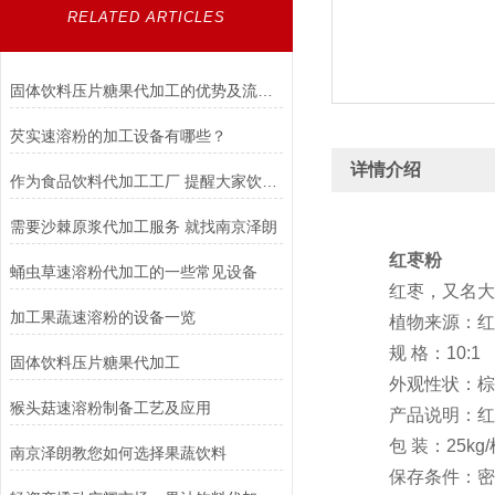
RELATED ARTICLES
固体饮料压片糖果代加工的优势及流程介绍
芡实速溶粉的加工设备有哪些？
详情介绍
作为食品饮料代加工工厂 提醒大家饮料要适当的喝
需要沙棘原浆代加工服务 就找南京泽朗
红枣
粉
蛹虫草速溶粉代加工的一些常见设备
红枣，又名大枣
加工果蔬速溶粉的设备一览
植物来源：红枣
规 格：10:1
固体饮料压片糖果代加工
外观性状：棕黄
猴头菇速溶粉制备工艺及应用
产品说明：红枣
包 装：25kg/
南京泽朗教您如何选择果蔬饮料
保存条件：密封