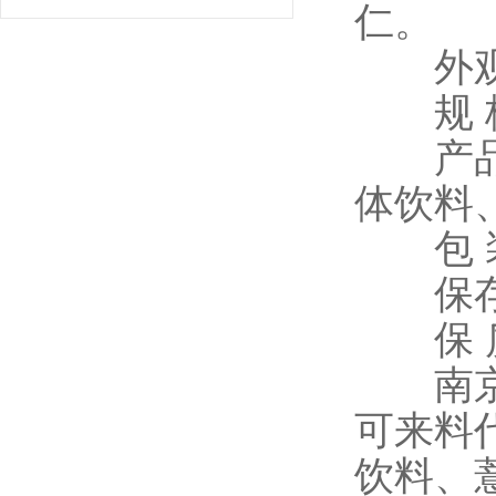
仁。
外观性
规 格
产品说
体饮料
包 装：
保存条
保 质
南京泽
可来料
饮料、