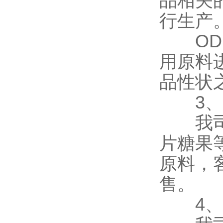
品相关
行生产
ODM
用原料
品性状
3、
我司现
片糖果
原料，
售。
4、