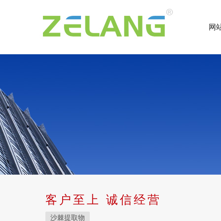
网
客户至上 诚信经营
沙棘提取物