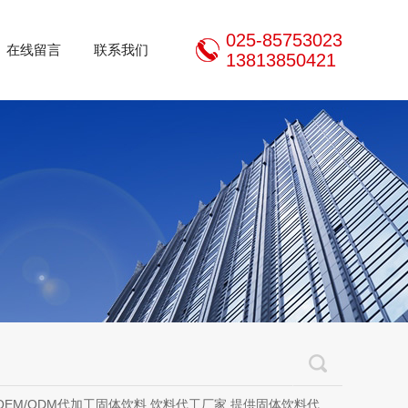
025-85753023
在线留言
联系我们
13813850421
加工固体饮料,饮料代工厂家,提供固体饮料代加工、液体饮料代加工、压片糖果代加工、方便食品代加工、代餐粉代加工、五谷杂粮粉代加工