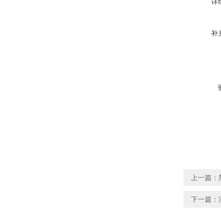
详
补
上一篇：
下一篇：