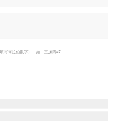
填写阿拉伯数字），如：三加四=7