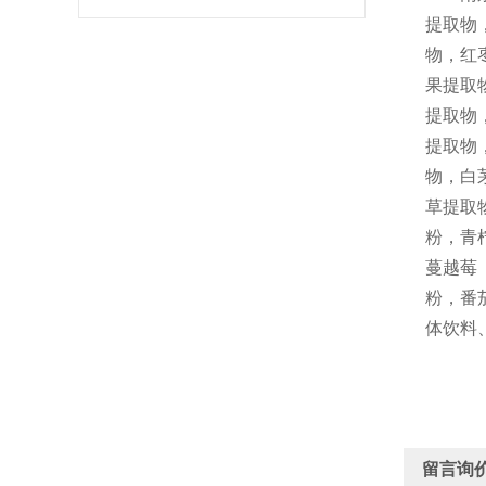
提取物
物，红
果提取
提取物
提取物
物，白
草提取
粉，青
蔓越莓
粉，番
体饮料
留言询