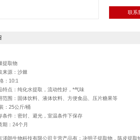
联系
绍
提取物
来源：沙棘
：10:1
点：纯化水提取，流动性好，*气味
围：固体饮料、液体饮料、方便食品、压片糖果等
：25公斤/桶
件：密封、避光，室温条件下保存
：24个月
朗生物科技有限公司主营产品有：决明子提取物，陈皮提取物