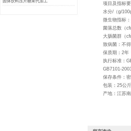
固体饮料压片糖果代加工
项目及指标要求：（It
水分/（g/100g
微生物指标：（Micr
菌落总数（cfu/
大肠菌群（cfu/
致病菌：不得
保质期：2年
执行标准：GB/T 
GB7101-20
保存条件：密封
包装：25公斤
产地：江苏南