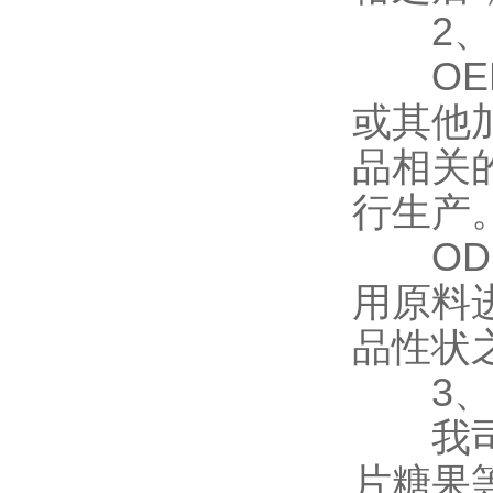
2、
OEM
或其他
品相关
行生产
ODM
用原料
品性状
3、
我司现
片糖果