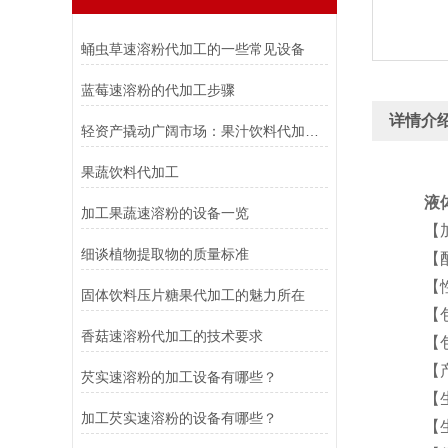
蛹虫草速溶粉代加工的一些常见设备
蓝莓速溶粉的代加工步骤
详情介
轻资产撬动广阔市场：果汁饮料代加工行业发展与价值解析
果蔬饮料代加工
液
加工果蔬速溶粉的设备一览
【加工
细谈植物提取物的质量标准
【配 
【性 
固体饮料压片糖果代加工的魅力所在
【包装规
香菇速溶粉代加工的技术要求
【包装
【产 
芡实速溶粉的加工设备有哪些？
【生产
加工芡实速溶粉的设备有哪些？
【生产标