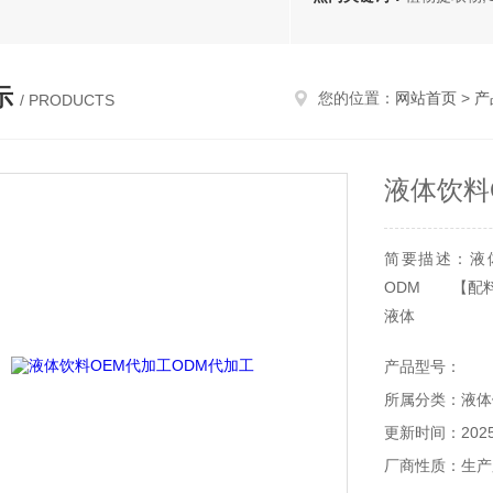
示
您的位置：
网站首页
>
产
/ PRODUCTS
液体饮料
简要描述：液
ODM 【配
液体
产品型号：
所属分类：液体
更新时间：2025-
厂商性质：生产