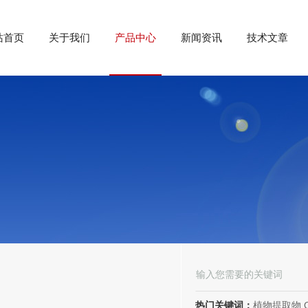
站首页
关于我们
产品中心
新闻资讯
技术文章
热门关键词：
植物提取物,OEM/ODM代