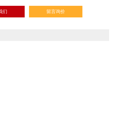
我们
留言询价