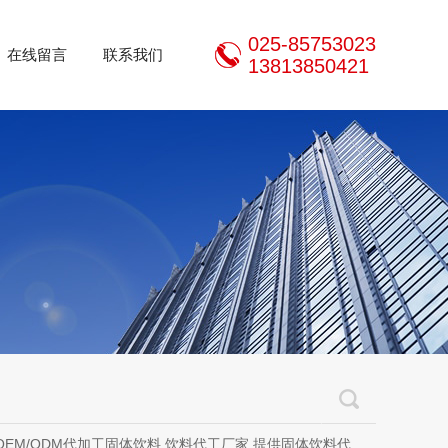
025-85753023
在线留言
联系我们
13813850421
加工固体饮料,饮料代工厂家,提供固体饮料代加工、液体饮料代加工、压片糖果代加工、方便食品代加工、代餐粉代加工、五谷杂粮粉代加工