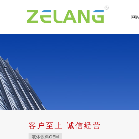
网
客户至上 诚信经营
液体饮料OEM