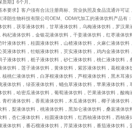
质期】6个月。
要求】客户须有合法注册商标、营业执照及食品流通许可证
朗生物科技有限公司OEM、ODM代加工的液体饮料产品有：
体饮料，茯苓液体饮料，甘草液体饮料，乌梅液体饮料，罗汉果
，枸杞液体饮料，金银花液体饮料，干姜液体饮料，红枣液体饮
竹叶液体饮料，桂圆液体饮料，山楂液体饮料，火麻仁液体饮料
公英液体饮料，牡蛎液体饮料，芡实液体饮料，鸡内金液体饮料
椇子液体饮料，栀子液体饮料，砂仁液体饮料，桃仁液体饮料，
液体饮料，莲子液体饮料，黄体饮料，紫苏液体饮料，葛根液体
，核桃仁液体饮料，白茅根液体饮料，芦根液体饮料，黑木耳液
桃液体饮料，绿茶液体饮料，蛹虫草液体饮料，苹果液体饮料，
体饮料，哈密瓜液体饮料，葡萄液体饮料，芒果液体饮料，酸梅
，青柠液体饮料，香蕉液体饮料，木瓜液体饮料，椰子液体饮料
饮料，梨液体饮料，桃液体饮料，黑加仑液体饮料，桑葚液体饮
饮料，杏仁液体饮料，桂圆液体饮料，红西柚液体饮料，西柚液
棘液体饮料，番石榴液体饮料，芹菜液体饮料，番茄液体饮料，