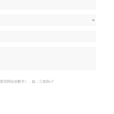
填写阿拉伯数字），如：三加四=7