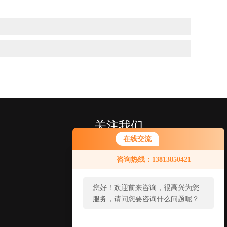
关注我们
在线交流
咨询热线：13813850421
您好！欢迎前来咨询，很高兴为您
服务，请问您要咨询什么问题呢？
欢迎您关注我们的微信公众号