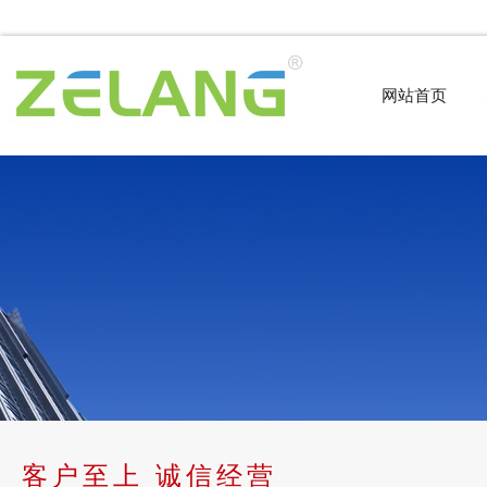
网站首页
客户至上 诚信经营