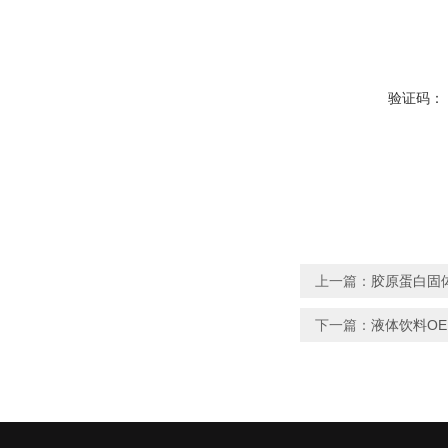
验证码：
上一篇：
胶原蛋白固
下一篇：
液体饮料O