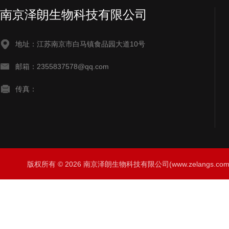
南京泽朗生物科技有限公司
地址：江苏南京市白马镇食品园大道10号
邮箱：2355837578@qq.com
传真：
版权所有 © 2026 南京泽朗生物科技有限公司(www.zelangs.com) A