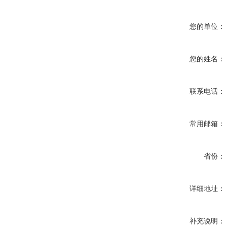
您的单位：
您的姓名：
联系电话：
常用邮箱：
省份：
详细地址：
补充说明：