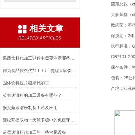
菌落总数（cfu/
大肠菌群（cfu
致病菌：不得
相关文章
保质期：2年
RELATED ARTICLES
执行标准：GB/T
GB7101-20
果蔬饮料代加工过程中需要注意哪些问题？
保存条件：密封
作为食品饮料代加工工厂 提醒大家饮料要适当的喝
包装：25公斤
固体饮料压片糖果代加工
产地：江苏南
芡实速溶粉的加工设备有哪些？
猴头菇速溶粉制备工艺及应用
姬松茸提取物：天然多糖中的免疫守护力量
蓝莓速溶粉代加工的一些常见设备