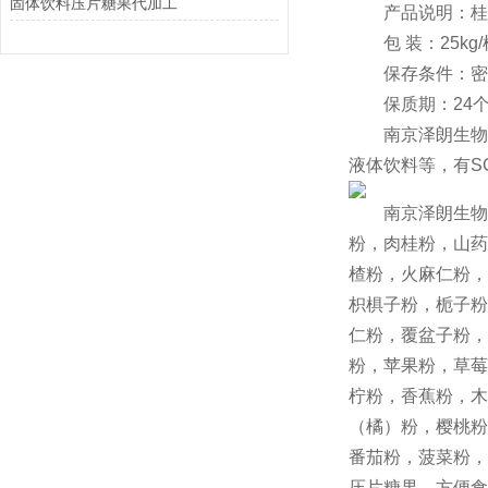
固体饮料压片糖果代加工
产品说明：桂圆
包 装：25kg/
保存条件：密封
保质期：24个
南京泽朗生物科技
液体饮料等，有S
南京泽朗生物科
粉，肉桂粉，山药
楂粉，火麻仁粉，
枳椇子粉，栀子粉
仁粉，覆盆子粉，
粉，苹果粉，草莓
柠粉，香蕉粉，木
（橘）粉，樱桃粉
番茄粉，菠菜粉，
压片糖果、方便食