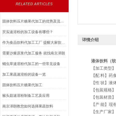
RELATED ARTICLES
固体饮料压片糖果代加工的优势及流程介绍
芡实速溶粉的加工设备有哪些？
详情介绍
作为食品饮料代加工工厂 提醒大家饮料要适当的喝
需要沙棘原浆代加工服务 就找南京泽朗
液体饮料
（软
蛹虫草速溶粉代加工的一些常见设备
【加工类型】O
加工果蔬速溶粉的设备一览
【配 料】药食
【性 状】液体
固体饮料压片糖果代加工
【包装规格】30
猴头菇速溶粉制备工艺及应用
【包装材质】预
【产 能】现有3
南京泽朗教您如何选择果蔬饮料
【生产厂家】南