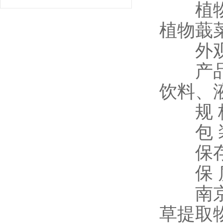
植物来
植物蕺
外观性
产品说
饮料、
规 格
包 装：
保存条
保 质
南京泽
草提取